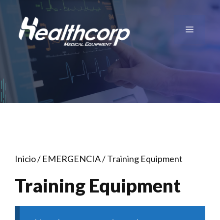
Saltar
al
Menú
contenido
Inicio
/
EMERGENCIA
/ Training Equipment
Training Equipment