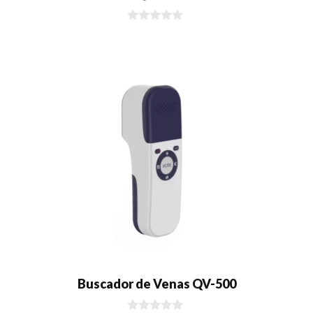
0
d
e
5
Buscador de Venas QV-500