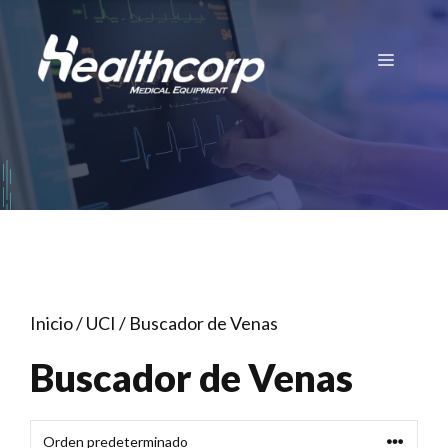
Saltar
al
Menú
contenido
Inicio
/
UCI
/ Buscador de Venas
Buscador de Venas