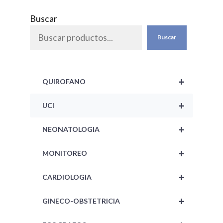
0
d
Buscar
e
5
Buscar
+
QUIROFANO
+
UCI
+
NEONATOLOGIA
+
MONITOREO
+
CARDIOLOGIA
+
GINECO-OBSTETRICIA