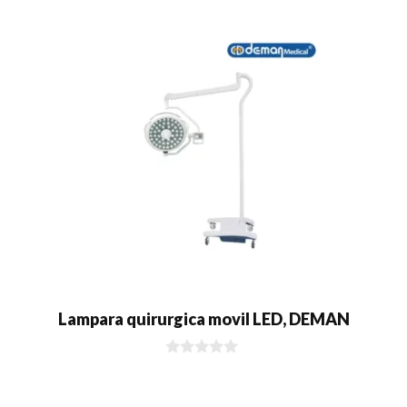
d
e
5
Lampara quirurgica movil LED, DEMAN
0
d
e