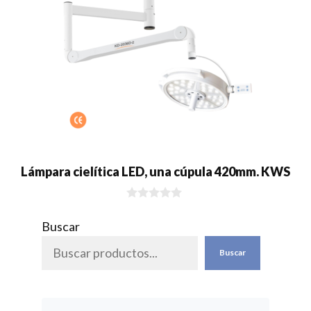
Lámpara cielítica LED, una cúpula 420mm. KWS
0
d
Buscar
e
5
Buscar