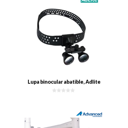
Lupa binocular abatible, Adlite
0
d
e
5