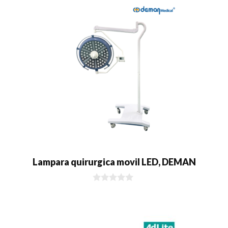
5
Lampara quirurgica movil LED, DEMAN
0
d
e
5