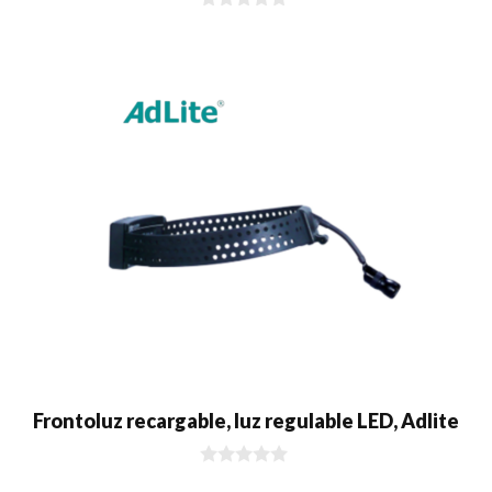
0
d
e
5
Frontoluz recargable, luz regulable LED, Adlite
0