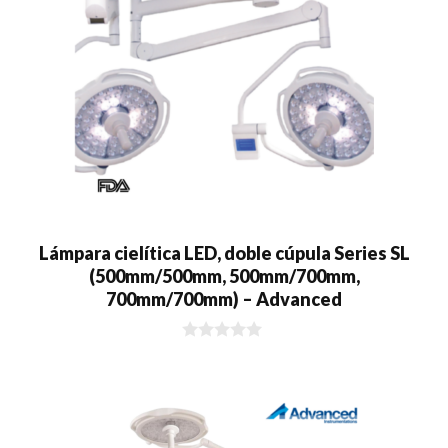
Lámpara cielítica LED, doble cúpula Series SL
(500mm/500mm, 500mm/700mm,
700mm/700mm) – Advanced
0
d
e
5