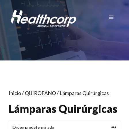
Saltar
al
Menú
contenido
Inicio
/
QUIROFANO
/ Lámparas Quirúrgicas
Lámparas Quirúrgicas