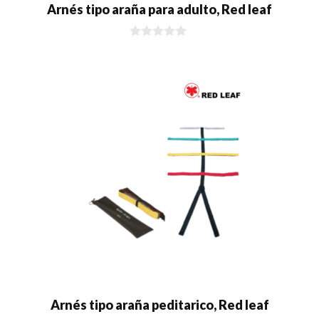
Arnés tipo araña para adulto, Red leaf
0
d
e
5
Arnés tipo araña peditarico, Red leaf