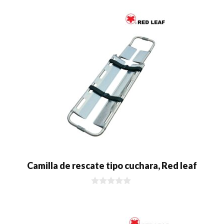
5
Camilla de rescate tipo cuchara, Red leaf
0
d
e
5