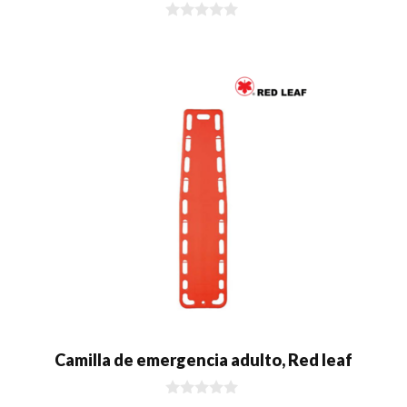
0
d
e
5
Camilla de emergencia adulto, Red leaf