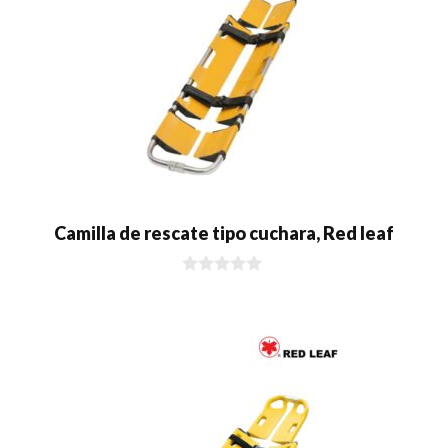
Camilla de rescate tipo cuchara, Red leaf
0
d
e
5