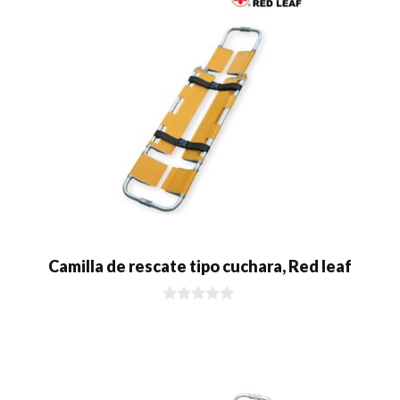
Camilla de rescate tipo cuchara, Red leaf
0
d
e
5