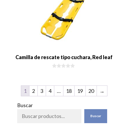
Camilla de rescate tipo cuchara, Red leaf
0
d
e
5
1
2
3
4
…
18
19
20
→
Buscar
Buscar