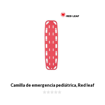
0
d
e
5
Camilla de emergencia pediátrica, Red leaf
0
d
e