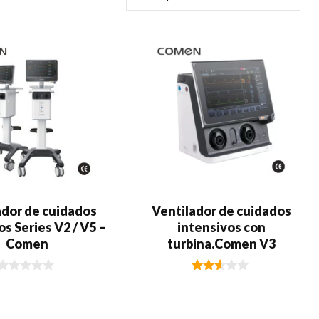
ador de cuidados
Ventilador de cuidados
os Series V2 / V5 –
intensivos con
Comen
turbina.Comen V3
0
2.54
d
de 5
e
5