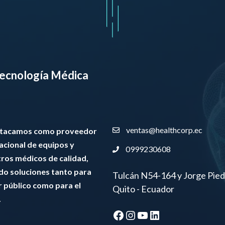
 Tecnología Médica
ventas@healthcorp.ec
stacamos como proveedor
nacional de equipos y
0999230608
tros médicos de calidad,
do soluciones tanto para
Tulcán N54-164 y Jorge Pied
r público como para el
Quito - Ecuador
.
Facebook
Instagram
YouTube
LinkedIn