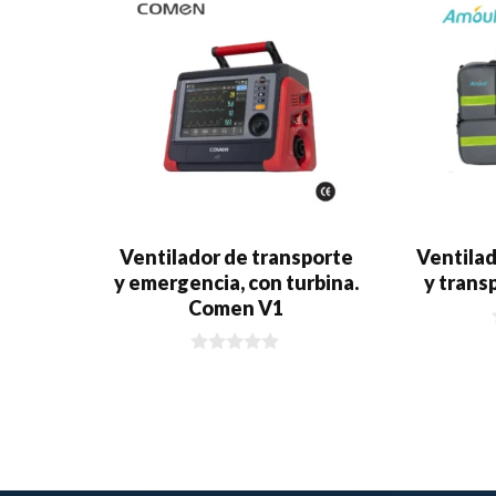
Ventilador de transporte
Ventila
y emergencia, con turbina.
y tran
Comen V1
0
d
e
5