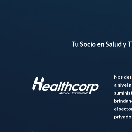
Tu Socio en Salud y
Nos de
a nivel 
suminis
brindan
el secto
privado