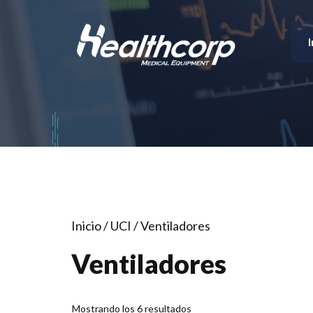
Saltar
al
I
contenido
Inicio
/
UCI
/ Ventiladores
Ventiladores
Mostrando los 6 resultados