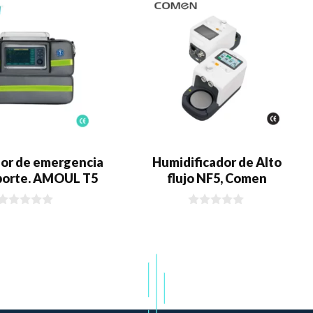
dor de emergencia
Humidificador de Alto
sporte. AMOUL T5
flujo NF5, Comen
0
0
d
d
e
e
5
5