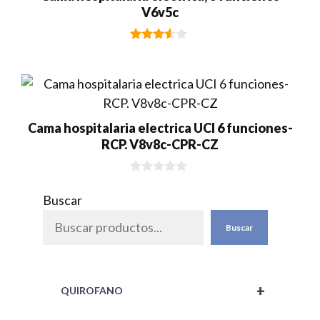
V6v5c
3.40
de 5
Cama hospitalaria electrica UCI 6 funciones-
RCP. V8v8c-CPR-CZ
0
d
Buscar
e
5
Buscar
+
QUIROFANO