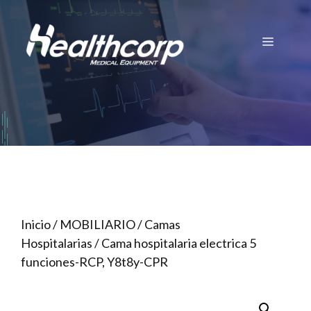
Saltar
al
Menú
contenido
Inicio
/
MOBILIARIO
/
Camas
Hospitalarias
/ Cama hospitalaria electrica 5
funciones-RCP, Y8t8y-CPR