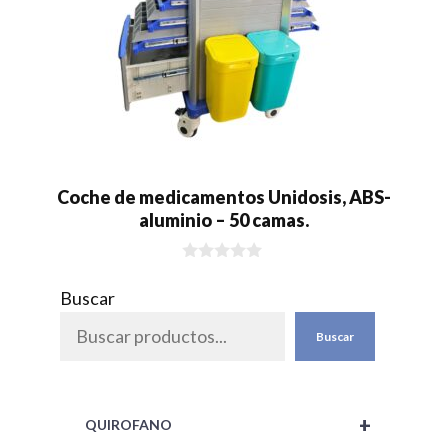
Coche de medicamentos Unidosis, ABS-
aluminio – 50 camas.
0
d
Buscar
e
5
Buscar
+
QUIROFANO