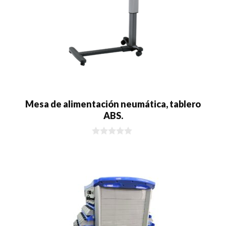
Mesa de alimentación neumática, tablero
ABS.
0
d
e
5