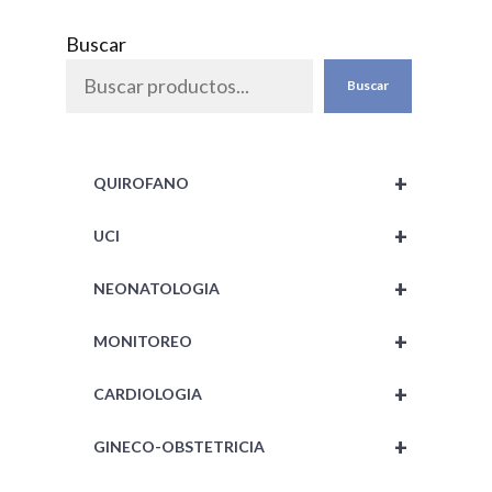
0
d
Buscar
e
5
Buscar
+
QUIROFANO
+
UCI
+
NEONATOLOGIA
+
MONITOREO
+
CARDIOLOGIA
+
GINECO-OBSTETRICIA