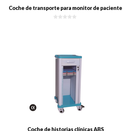
Coche de transporte para monitor de paciente
0
d
e
5
Coche de historias clínicas ABS