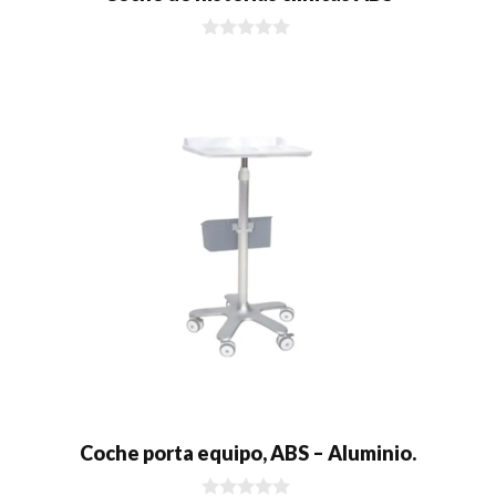
0
d
e
5
Coche porta equipo, ABS – Aluminio.