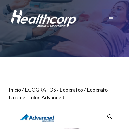
Saltar
al
Menú
contenido
Inicio
/
ECOGRAFOS
/
Ecógrafos
/ Ecógrafo
Doppler color, Advanced