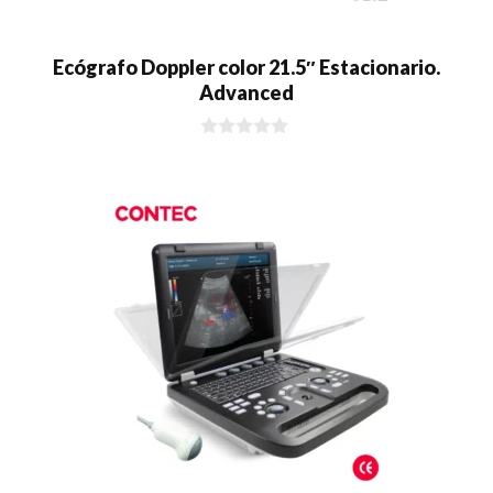
Ecógrafo Doppler color 21.5″ Estacionario.
Advanced
0
d
e
5