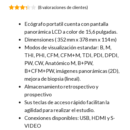
(
8
valoraciones de clientes)
3.25
de
5
Ecógrafo portatil cuenta con pantalla
panorámica LCD a color de 15,6 pulgadas.
Dimensiones ( 352 mm x 378 mm x 114 m)
Modos de visualización estandar: B, M,
THI, PHI, CFM, CFM+M, TDI, PDI, DPDI,
PW, CW, Anatómico M, B+PW,
B+CFM+PW, imágenes panorámicas (2D),
mejora de biopsia (lineal).
Almacenamiento retrospectivo y
prospectivo
Sus teclas de acceso rápido facilitan la
agilidad para realizar el estudio.
Conexiones disponibles: USB, HDMI y S-
VIDEO