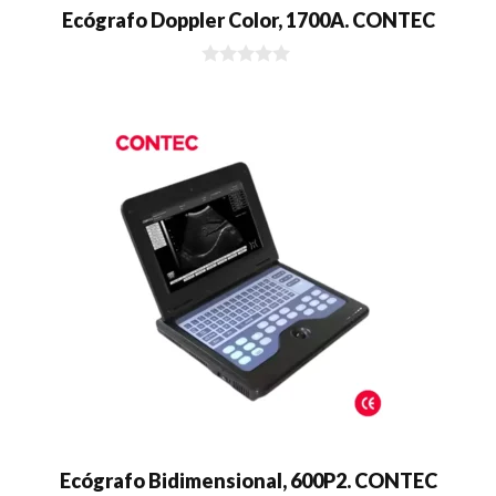
Ecógrafo Doppler Color, 1700A. CONTEC
0
d
e
5
Ecógrafo Bidimensional, 600P2. CONTEC