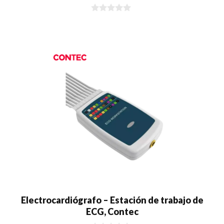
0
d
e
5
Electrocardiógrafo – Estación de trabajo de
ECG, Contec