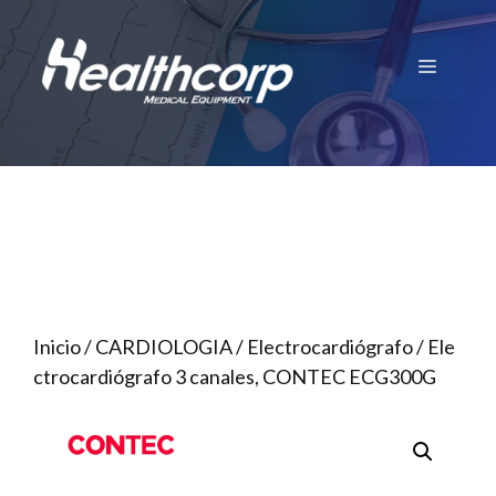
Saltar
al
Menú
contenido
Inicio
/
CARDIOLOGIA
/
Electrocardiógrafo
/ Ele
ctrocardiógrafo 3 canales, CONTEC ECG300G