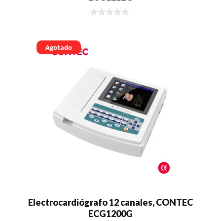
0
d
e
5
Agotado
Electrocardiógrafo 12 canales, CONTEC
ECG1200G