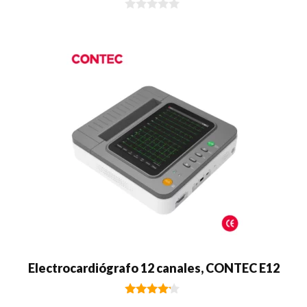
0
d
e
5
Electrocardiógrafo 12 canales, CONTEC E12
4.00