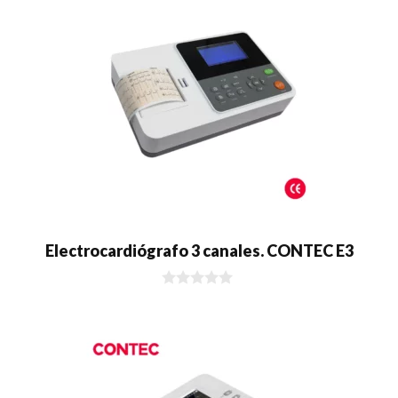
Electrocardiógrafo 3 canales. CONTEC E3
0
d
e
5