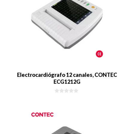
Electrocardiógrafo 12 canales, CONTEC
ECG1212G
0
d
e
5