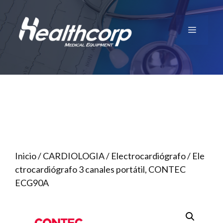
Saltar
al
Menú
contenido
Inicio
/
CARDIOLOGIA
/
Electrocardiógrafo
/ Ele
ctrocardiógrafo 3 canales portátil, CONTEC
ECG90A