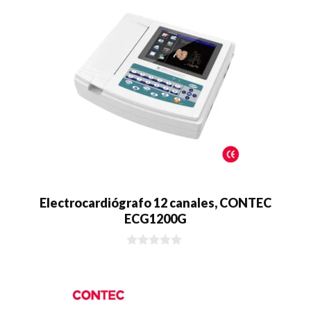
Electrocardiógrafo 12 canales, CONTEC
ECG1200G
0
d
e
5