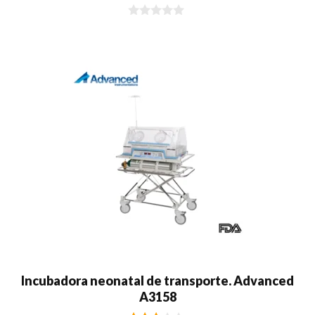
0
d
e
5
Incubadora neonatal de transporte. Advanced
A3158