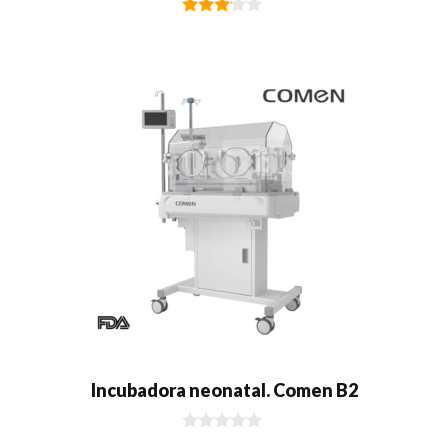
3.01
de 5
Incubadora neonatal. Comen B2
0