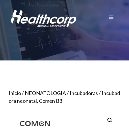
Saltar
al
Menú
contenido
Inicio
/
NEONATOLOGIA
/
Incubadoras
/ Incubad
ora neonatal, Comen B8