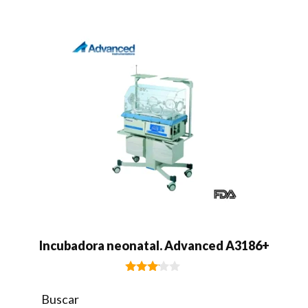
d
e
5
Incubadora neonatal. Advanced A3186+
3.01
de 5
Buscar