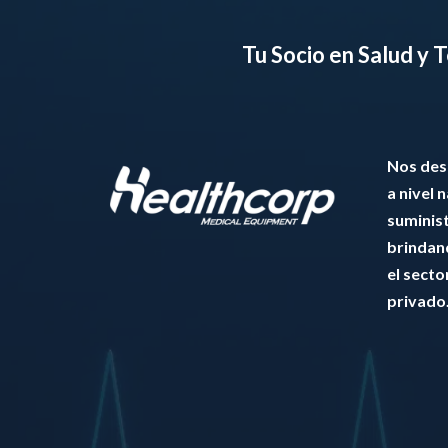
Tu Socio en Salud y
Nos de
a nivel 
suminis
brindan
el secto
privado