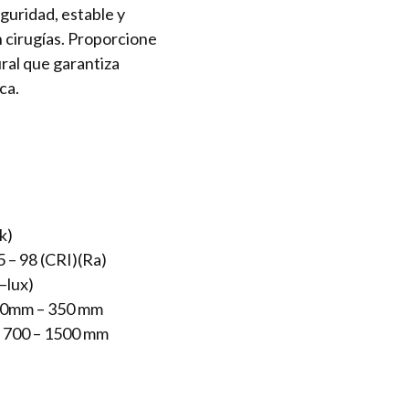
guridad, estable y
n cirugías. Proporcione
ural que garantiza
ca.
k)
 – 98 (CRI)(Ra)
lux)
0mm – 350 mm
700 – 1500 mm