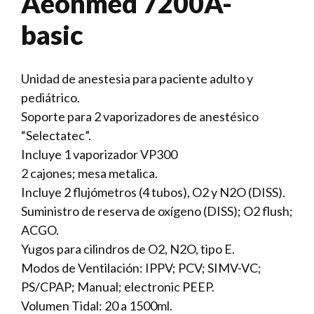
Aeonmed 7200A-
basic
Unidad de anestesia para paciente adulto y
pediátrico.
Soporte para 2 vaporizadores de anestésico
“Selectatec”.
Incluye 1 vaporizador VP300
2 cajones; mesa metalica.
Incluye 2 flujómetros (4 tubos), O2 y N2O (DISS).
Suministro de reserva de oxígeno (DISS); O2 flush;
ACGO.
Yugos para cilindros de O2, N2O, tipo E.
Modos de Ventilación: IPPV; PCV; SIMV-VC;
PS/CPAP; Manual; electronic PEEP.
Volumen Tidal: 20 a 1500ml.