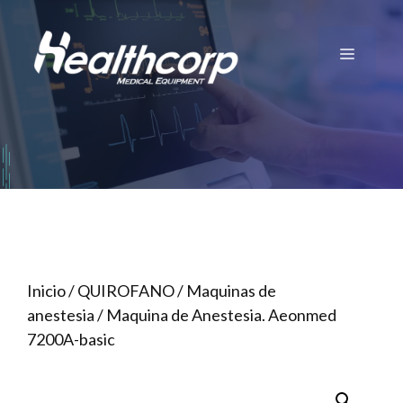
Saltar
al
Menú
contenido
Inicio
/
QUIROFANO
/
Maquinas de
anestesia
/ Maquina de Anestesia. Aeonmed
7200A-basic