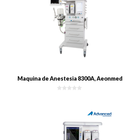
Maquina de Anestesia 8300A, Aeonmed
0
d
e
5