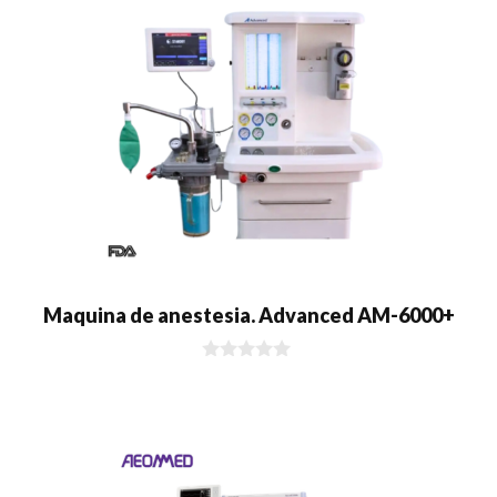
Maquina de anestesia. Advanced AM-6000+
0
d
e
5