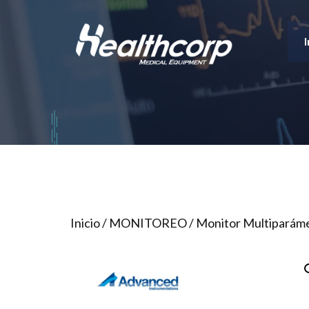
Saltar
al
I
contenido
Inicio
/
MONITOREO
/
Monitor Multiparám