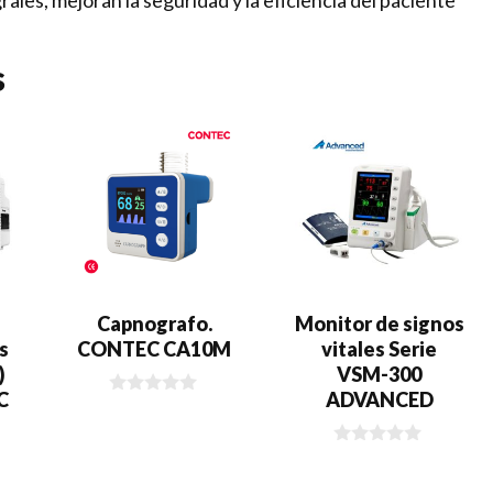
rales, mejoran la seguridad y la eficiencia del paciente
s
Capnografo.
​​Monitor de signos
s
CONTEC CA10M
vitales Serie
)
VSM-300
C
ADVANCED
0
d
e
5
0
d
e