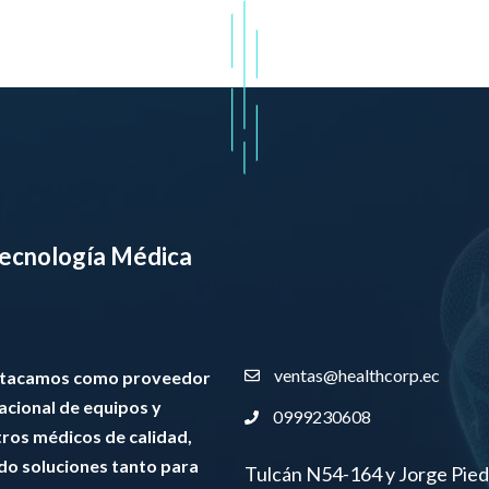
5
 Tecnología Médica
ventas@healthcorp.ec
stacamos como proveedor
nacional de equipos y
0999230608
tros médicos de calidad,
do soluciones tanto para
Tulcán N54-164 y Jorge Pied