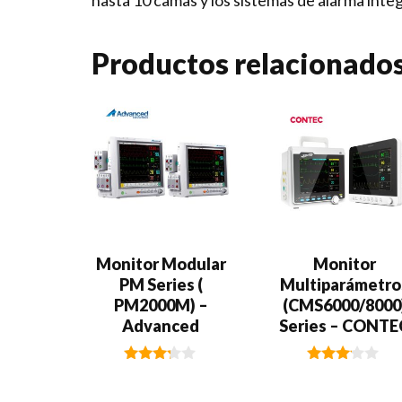
hasta 10 camas y los sistemas de alarma integ
Productos relacionado
​​Monitor Modular
​​Monitor
PM Series (
Multiparámetro
PM2000M) –
(CMS6000/8000
Advanced
Series – CONTE
3.12
2.98
de 5
de 5