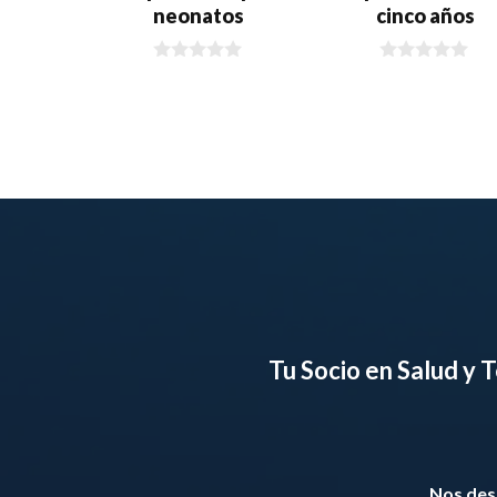
neonatos
cinco años
0
0
d
d
e
e
5
5
Tu Socio en Salud y
Nos de