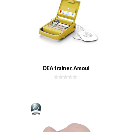
DEA trainer, Amoul
0
d
e
5