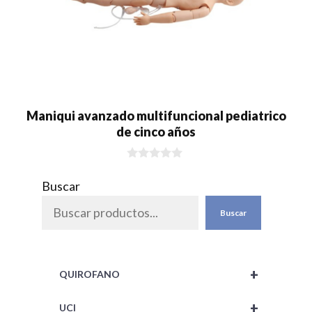
Maniqui avanzado multifuncional pediatrico
de cinco años
0
d
Buscar
e
5
Buscar
+
QUIROFANO
+
UCI