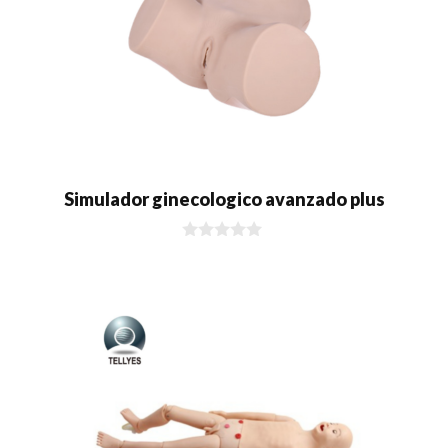
Simulador ginecologico avanzado plus
0
d
e
5