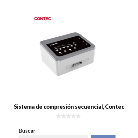
Sistema de compresión secuencial, Contec
0
d
Buscar
e
5