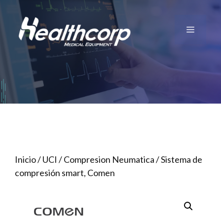
Saltar
al
Menú
contenido
Inicio
/
UCI
/
Compresion Neumatica
/ Sistema de
compresión smart, Comen