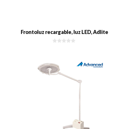
Frontoluz recargable, luz LED, Adlite
0
d
e
5