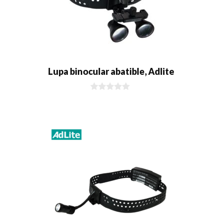
Lupa binocular abatible, Adlite
0
d
e
5