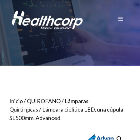
Saltar
al
Menú
contenido
Inicio
/
QUIROFANO
/
Lámparas
Quirúrgicas
/ Lámpara cielítica LED, una cúpula
SL500mm, Advanced