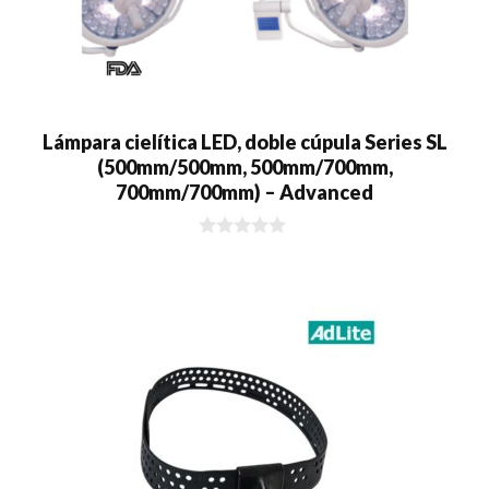
Lámpara cielítica LED, doble cúpula Series SL
(500mm/500mm, 500mm/700mm,
700mm/700mm) – Advanced
0
d
e
5