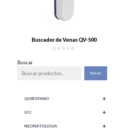
Buscador de Venas QV-500
0
d
Buscar
e
5
Buscar
+
QUIROFANO
+
UCI
+
NEONATOLOGIA