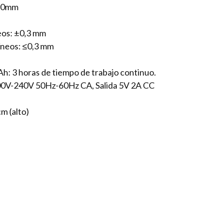
-10mm
neos: ±0,3 mm
uíneos: ≤0,3 mm
h: 3 horas de tiempo de trabajo continuo.
100V-240V 50Hz-60Hz CA, Salida 5V 2A CC
m (alto)