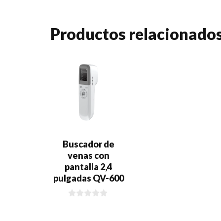
Productos relacionado
Buscador de
venas con
pantalla 2,4
pulgadas QV-600
0
d
e