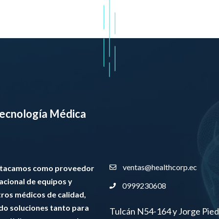
 Tecnología Médica
ventas@healthcorp.ec
stacamos como proveedor
nacional de equipos y
0999230608
tros médicos de calidad,
do soluciones tanto para
Tulcán N54-164 y Jorge Pied