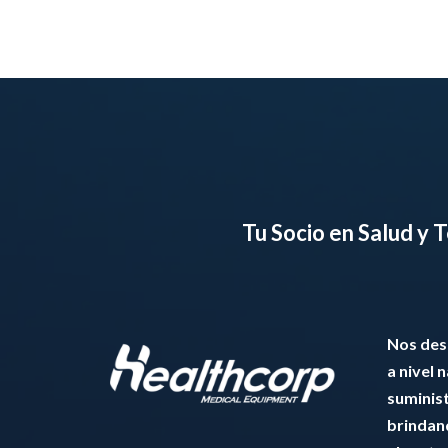
5
Tu Socio en Salud y
Nos de
a nivel 
suminis
brindan