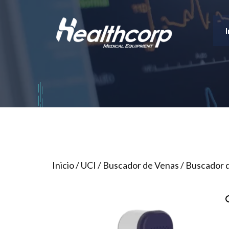
Saltar
al
I
contenido
Inicio
/
UCI
/
Buscador de Venas
/ Buscador 