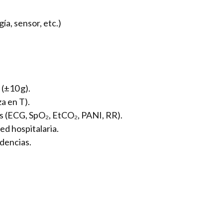
ía, sensor, etc.)
 (±10 g).
a en T).
s (ECG, SpO₂, EtCO₂, PANI, RR).
ed hospitalaria.
dencias.