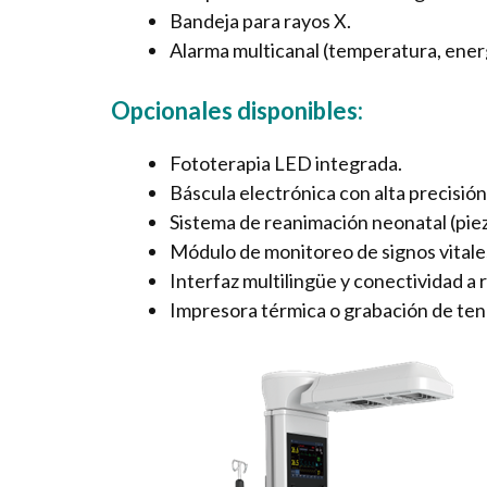
Bandeja para rayos X.
Alarma multicanal (temperatura, energ
Opcionales disponibles:
Fototerapia LED integrada.
Báscula electrónica con alta precisión
Sistema de reanimación neonatal (piez
Módulo de monitoreo de signos vitale
Interfaz multilingüe y conectividad a r
Impresora térmica o grabación de ten