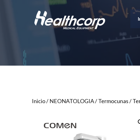
Saltar
al
I
contenido
Inicio
/
NEONATOLOGIA
/
Termocunas
/ Te