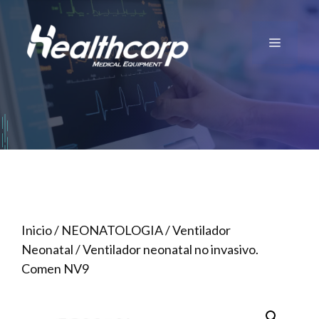
Saltar
al
Menú
contenido
Inicio
/
NEONATOLOGIA
/
Ventilador
Neonatal
/ Ventilador neonatal no invasivo.
Comen NV9