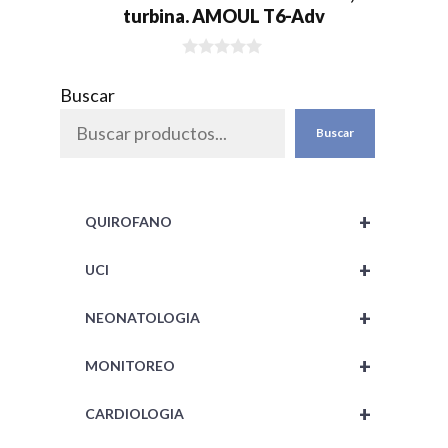
turbina. AMOUL T6-Adv
0
d
Buscar
e
5
Buscar
+
QUIROFANO
+
UCI
+
NEONATOLOGIA
+
MONITOREO
+
CARDIOLOGIA