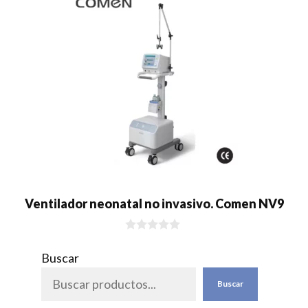
Ventilador neonatal no invasivo. Comen NV9
0
d
Buscar
e
5
Buscar