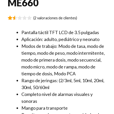
ME660
(
2
valoraciones de clientes)
1.5
0
Pantalla t
áctil TFT LCD
de 3.5
pulgadas
de
5
Aplicación: a
dulto, pediátrico y neonato
Modos de trabajo: M
odo de tasa, modo de
tiempo, modo de peso, modo intermitente,
modo de primera dosis, modo secuencial,
modo micro, modo de rampa, modo de
tiempo de dosis, Modo PCA
Rango de jeringas:
(2/3ml, 5ml, 10ml, 20ml,
30ml, 50/60ml
Completo nivel de alarmas visuales y
sonoras
Mango para transporte