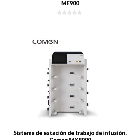
ME900
0
d
e
5
Sistema de estación de trabajo de infusión,