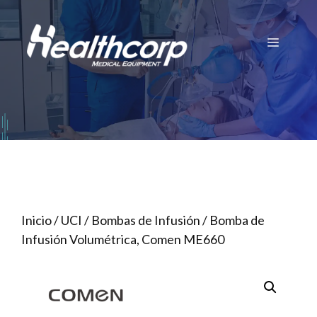
Saltar
al
Menú
contenido
Inicio
/
UCI
/
Bombas de Infusión
/ Bomba de
Infusión Volumétrica, Comen ME660