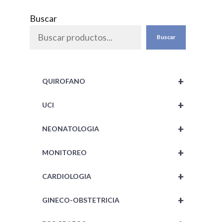
0
d
Buscar
e
5
Buscar
+
QUIROFANO
+
UCI
+
NEONATOLOGIA
+
MONITOREO
+
CARDIOLOGIA
+
GINECO-OBSTETRICIA