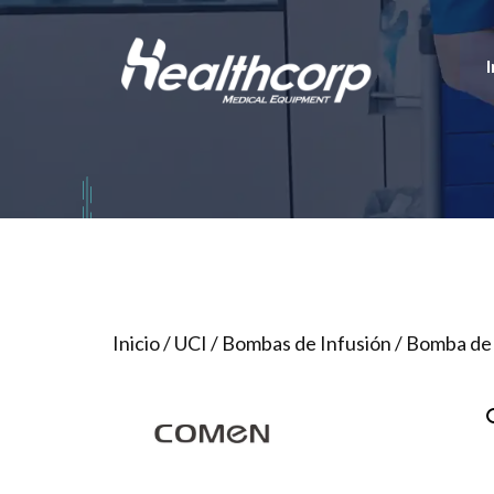
Saltar
al
I
contenido
Inicio
/
UCI
/
Bombas de Infusión
/ Bomba de