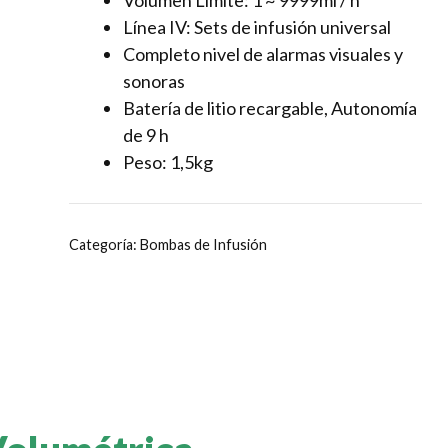
Volúmen Límite:
1 ~ 9999ml / h
Línea IV: Sets de infusión universal
Completo nivel de alarmas visuales y
sonoras
Batería de litio recargable, Autonomía
de 9 h
Peso:
1,5kg
Categoría:
Bombas de Infusión