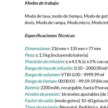
Modos de trabajo:
Modo de tasa, modo de tiempo, Modo de got
dosis, Modo de rampa, Modo micro, Modo in
Especificaciones Técnicas:
Dimensiones:
216 mm × 135 mm × 77 mm
Peso:
≤ 1.5 kg (incluyendo batería)
Precisión de infusión
: ≤ ±4.5 % (≤ ±3 % con s
Rango de tasa de infusión:
0.10 – 2000.00 ml/
Rango de volumen:
VTBI 0.00 – 9999.99 ml
Rango de tiempo:
00:00:01 – 99:59:59 (hh:m
Batería:
2200 mAh, recargable, hasta 9 horas
Niveles de presión:
16 niveles ajustables (d
Factor de caída:
(modo goteo) 10–60 gotas/m
Tipos de paciente:
Neonatal, Pediátrico, Adu