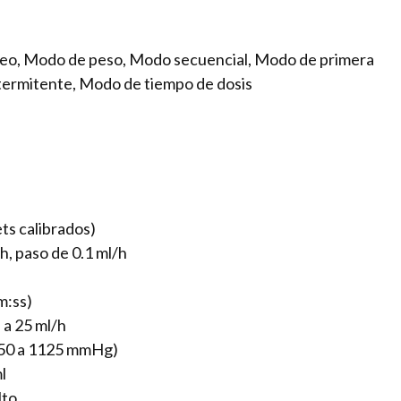
eo, Modo de peso, Modo secuencial, Modo de primera
termitente, Modo de tiempo de dosis
ets calibrados)
h, paso de 0.1 ml/h
m:ss)
 a 25 ml/h
e 50 a 1125 mmHg)
l
lto