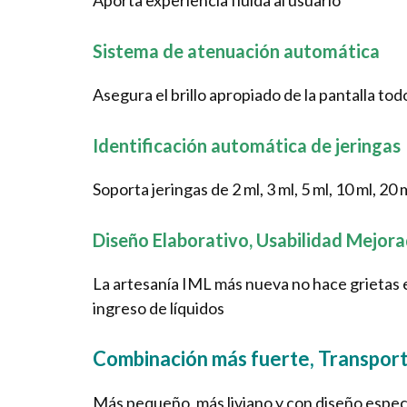
Aporta experiencia fluida al usuario
Sistema de atenuación automática
Asegura el brillo apropiado de la pantalla tod
Identificación automática de jeringas
Soporta jeringas de 2 ml, 3 ml, 5 ml, 10 ml, 20 m
Diseño Elaborativo, Usabilidad Mejor
La artesanía IML más nueva no hace grietas ent
ingreso de líquidos
Combinación más fuerte, Transport
Más pequeño, más liviano y con diseño espec