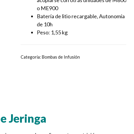
acoplarse con otras unidades de M800
o ME900
Batería de litio recargable, Autonomía
de 10h
Peso: 1,55 kg
Categoría:
Bombas de Infusión
e Jeringa