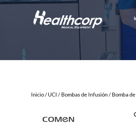
Saltar
al
I
contenido
Inicio
/
UCI
/
Bombas de Infusión
/ Bomba de