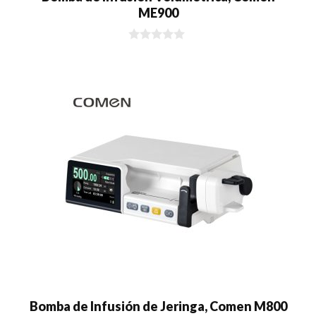
ME900
0
d
e
5
Bomba de Infusión de Jeringa, Comen M800