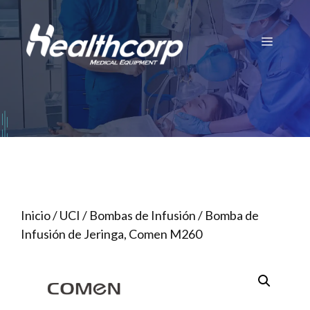
Saltar
al
Menú
contenido
Inicio
/
UCI
/
Bombas de Infusión
/ Bomba de
Infusión de Jeringa, Comen M260