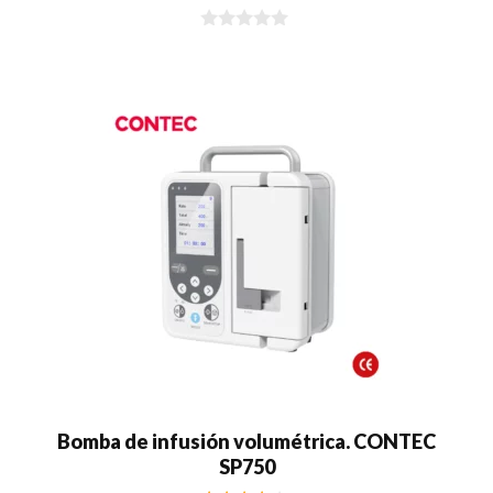
0
d
e
5
Bomba de infusión volumétrica. CONTEC
SP750